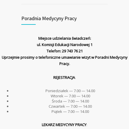
Poradnia Medycyny Pracy
Miejsce udziela­nia świad­czeń:
ul. Komisji Edukacji Nar­o­dowej 1
Tele­fon: 29 743 76 21
Uprze­jmie prosimy o tele­fon­iczne umaw­ian­ie wiz­yt w Porad­ni Medy­cyny
Pra­cy.
REJESTRACJA
:
Poniedzi­ałek — 7.00 — 14.00
Wtorek — 7.00 — 14.00
Śro­da — 7.00 — 14.00
Czwartek — 7.00 — 14.00
Piątek — 7.00 — 14.00
LEKARZ MEDYCYNY PRACY
: