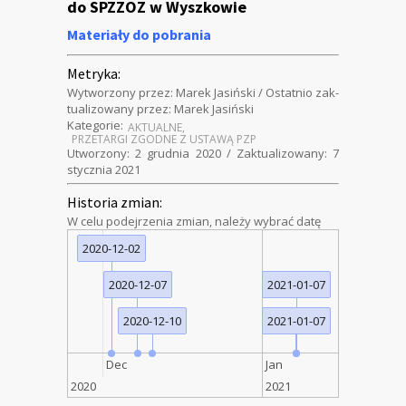
do SPZZOZ w Wyszkowie
Materiały do pobrania
Metryka:
Wyt­wor­zony przez: Marek Jasińs­ki / Ostat­nio zak­
tu­al­i­zowany przez: Marek Jasińs­ki
Kat­e­gorie:
AKTU­ALNE
,
PRZE­TAR­GI ZGODNE Z USTAWĄ PZP
Utwor­zony: 2 grud­nia 2020 / Zak­tu­al­i­zowany: 7
sty­cz­nia 2021
Historia zmian:
W celu pode­jrzenia zmi­an, należy wybrać datę
2020-12-02
2020-12-07
2021-01-07
2020-12-10
2021-01-07
Dec
Jan
2020
2021