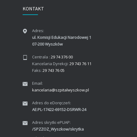
KONTAKT
Adres:
ul. Komisji Edukacji Narodowej 1
07-200 Wyszków
Centrala :
29 74 376 00
Kancelaria Dyrekcji:
29 743 76 11
Faks:
29 743 76 05
Email:
kancelaria@szpitalwyszkow.pl
Adres do eDoręczeń:
AE:PL-17422-69152-DSRWR-24
Adres skrytki ePUAP:
/SPZZOZ_Wyszkow/skrytka