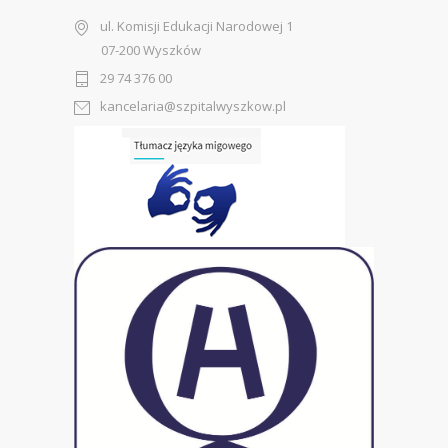
ul. Komisji Edukacji Narodowej 1
07-200 Wyszków
29 74 376 00
kancelaria@szpitalwyszkow.pl