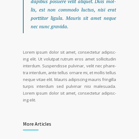
dapibus posuere velit ali­quet. Duis mol­
lis, est non com­mo­do luc­tus, nisi erat
port­ti­tor ligu­la. Mau­ris sit amet neque
nec nunc gravi­da.
Lorem ipsum dolor sit amet, con­secte­tur adip­isc­
ing elit. Ut volut­pat rutrum eros amet sol­lic­i­tudin
inter­dum. Sus­pendisse pul­v­inar, velit nec phare­
tra inter­dum, ante tel­lus ornare mi, et mol­lis tel­lus
neque vitae elit. Mau­ris adip­isc­ing mau­ris fringilla
turpis inter­dum sed pul­v­inar nisi male­sua­da.
Lorem ipsum dolor sit amet, con­secte­tur adip­isc­
ing elit.
More Articles