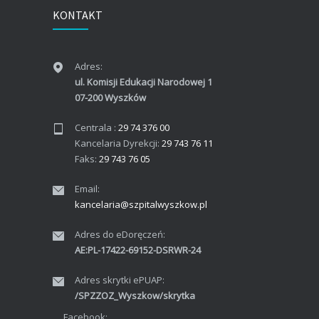
KONTAKT
Adres:
ul. Komisji Edukacji Narodowej 1
07-200 Wyszków
Centrala :
29 74 376 00
Kancelaria Dyrekcji:
29 743 76 11
Faks:
29 743 76 05
Email:
kancelaria@szpitalwyszkow.pl
Adres do eDoręczeń:
AE:PL-17422-69152-DSRWR-24
Adres skrytki ePUAP:
/SPZZOZ_Wyszkow/skrytka
Facebook: