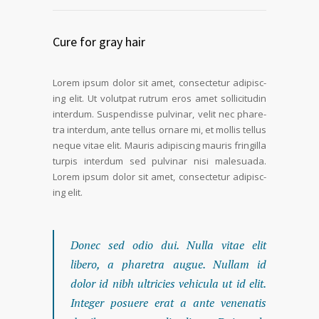
Cure for gray hair
Lorem ipsum dolor sit amet, con­secte­tur adip­isc­
ing elit. Ut volut­pat rutrum eros amet sol­lic­i­tudin
inter­dum. Sus­pendisse pul­v­inar, velit nec phare­
tra inter­dum, ante tel­lus ornare mi, et mol­lis tel­lus
neque vitae elit. Mau­ris adip­isc­ing mau­ris fringilla
turpis inter­dum sed pul­v­inar nisi male­sua­da.
Lorem ipsum dolor sit amet, con­secte­tur adip­isc­
ing elit.
Donec sed odio dui. Nul­la vitae elit
libero, a phare­tra augue. Nul­lam id
dolor id nibh ultricies vehic­u­la ut id elit.
Inte­ger posuere erat a ante vene­natis