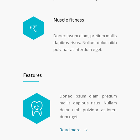
Muscle fitness
Donec ipsum diam, pretium mol­lis
dapibus ris­us. Nul­lam dolor nibh
pul­v­inar at inter­dum eget.
Features
Donec ipsum diam, pretium
mol­lis dapibus ris­us. Nul­lam
dolor nibh pul­v­inar at inter­
dum eget.
Read more