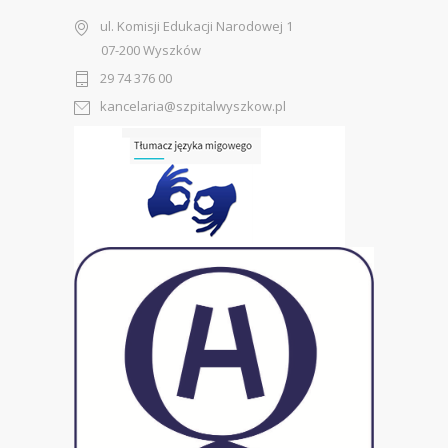
ul. Komisji Edukacji Narodowej 1
07-200 Wyszków
29 74 376 00
kancelaria@szpitalwyszkow.pl